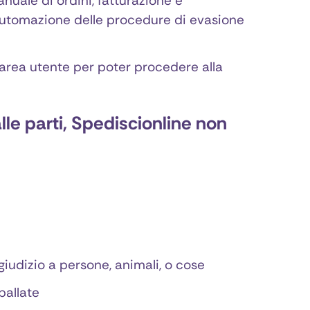
nuale di ordini, fatturazione e
automazione delle procedure di evasione
a area utente per poter procedere alla
le parti,
Spediscionline
non
iudizio a persone, animali, o cose
ballate