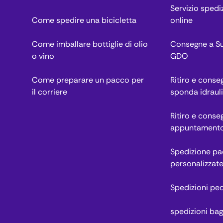
Servizio spedi
Come spedire una bicicletta
online
Come imballare bottiglie di olio
Consegne a Su
o vino
GDO
Come preparare un pacco per
Ritiro e cons
il corriere
sponda idraul
Ritiro e conse
appuntament
Spedizione pac
personalizzat
Spedizioni pe
spedizioni bag