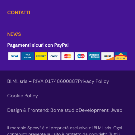
CONTATTI
NEWS
Pagamenti sicuri con PayPal
BI.MI. srls – P.IVA 01748600887
Privacy Policy
Cookie Policy
Design & Frontend:
Boma studio
Development:
Jweb
Il marchio Spexy® è di proprietà esclusiva di BI.MI. srls. Ogni
contenuto presente sul sito è protetto da copyright. Tutti i