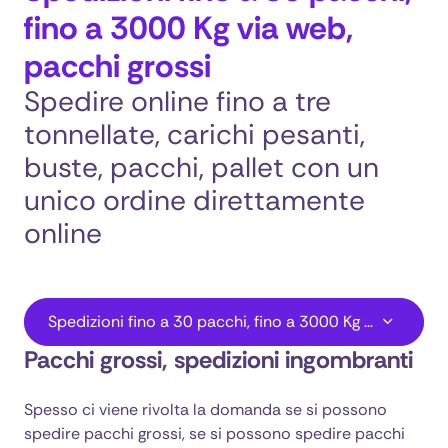
fino a 3000 Kg via web,
pacchi grossi
Spedire online fino a tre
tonnellate, carichi pesanti,
buste, pacchi, pallet con un
unico ordine direttamente
online
Spedizioni fino a 30 pacchi, fino a 3000 Kg via web, pacchi grossi
Miglior Prezzo
Pacchi grossi, spedizioni ingombranti
Imballaggio
Spesso ci viene rivolta la domanda se si possono
Condizioni per l’erogazione del servizio
spedire pacchi grossi, se si possono spedire pacchi