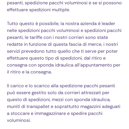
pesanti, spedizione pacchi voluminosi e se si possono
informativa sulla privacy
effettuare spedizioni multiple.
Pagamenti sicuri con PayPal
Tutto questo è possibile, la nostra azienda è leader
nelle spedizioni pacchi voluminosi e spedizioni pacchi
Ritiro e consegna a domicilio
pesanti, le tariffe con i nostri corrieri sono state
redatte in funzione di questa fascia di merce, i nostri
Spedizione con Corriere
servizi prevedono tutto quello che ti serve per poter
effettuare questo tipo di spedizioni, dal ritiro e
spedizioni low cost, spedire pacco economico
consegna con sponda idraulica all'appuntamento per
il ritiro e la consegna.
Spedizione in Contrassegno
Il carico e lo scarico alla spedizione pacchi pesanti
Spedizione gratuita, spedisci e risparmi
può essere gestito solo da corrieri attrezzati per
questo di spedizioni, mezzi con sponda idraulica,
Listino prezzi per spedizioni dirette in Italia
muniti di transpallet e soprattutto magazzini adeguati
a stoccare e immagazzinare e spedire pacchi
voluminosi.