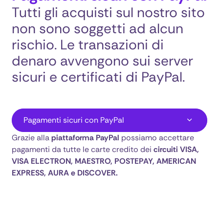
Tutti gli acquisti sul nostro sito
non sono soggetti ad alcun
rischio. Le transazioni di
denaro avvengono sui server
sicuri e certificati di PayPal.
Pagamenti sicuri con PayPal
Miglior Prezzo
Grazie alla
piattaforma PayPal
possiamo accettare
Imballaggio
pagamenti da tutte le carte credito dei
circuiti VISA,
VISA ELECTRON, MAESTRO, POSTEPAY, AMERICAN
Condizioni per l’erogazione del servizio
EXPRESS, AURA e DISCOVER.
informativa sulla privacy
Spedizioni fino a 30 pacchi, fino a 3000 Kg via web, pacchi grossi