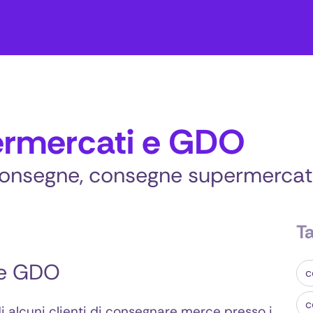
ermercati e GDO
 consegne, consegne supermercat
T
 e GDO
c
c
i alcuni clienti di consegnare merce presso i