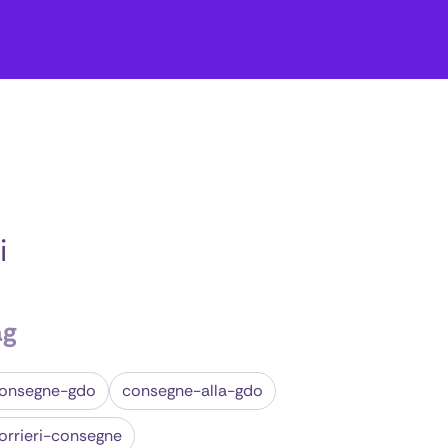
i
ag
onsegne-gdo
consegne-alla-gdo
orrieri-consegne