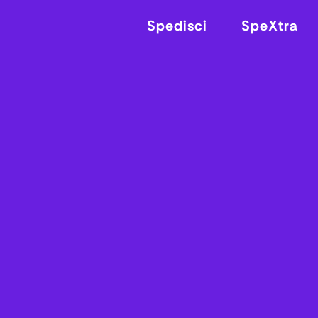
Spedisci
SpeXtra