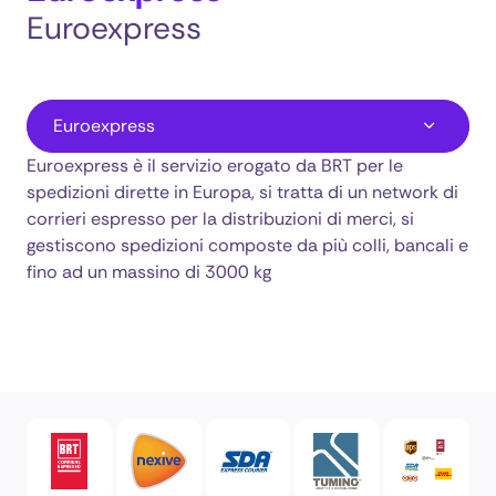
Euroexpress
Euroexpress
BRT - Bartolini Corriere
Euroexpress è il servizio erogato da BRT per le
corriere nexive
spedizioni dirette in Europa, si tratta di un network di
corrieri espresso per la distribuzioni di merci, si
SDA Corriere
gestiscono spedizioni composte da più colli, bancali e
fino ad un massino di 3000 kg
Tumino
Spedizione pacchi con Le tariffe dei nostri corrieri a confronto
spedizioni pacchi con servizio Economic Shipping
Corriere Poste Italiane