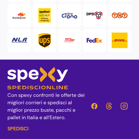
corriere DPD
Corriere espresso TNT
NUOVA LOGISTICA RAGUSANA
Corriere UPS Italia
spedire con corriere, skynet economico ed affidabile
Corriere Fedex Italia
Spedizione DHL
Con spexy confronti le offerte dei
migliori corrieri e spedisci al
miglior prezzo buste, pacchi e
pallet in Italia e all’Estero.
SPEDISCI