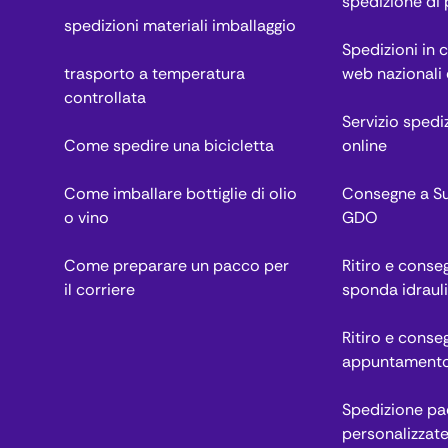
spedizione di
spedizioni materiali imballaggio
Spedizioni in 
trasporto a temperatura
web nazionali 
controllata
Servizio spedi
Come spedire una bicicletta
online
Come imballare bottiglie di olio
Consegne a Su
o vino
GDO
Come preparare un pacco per
Ritiro e cons
il corriere
sponda idraul
Ritiro e conse
appuntament
Spedizione pac
personalizzat