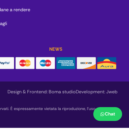
dane a rendere
agli
NEWS
Design & Frontend:
Boma studio
Development:
Jweb
servati. È espressamente vietata la riproduzione, l’uso o la
Chat