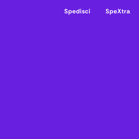
Spedisci
SpeXtra