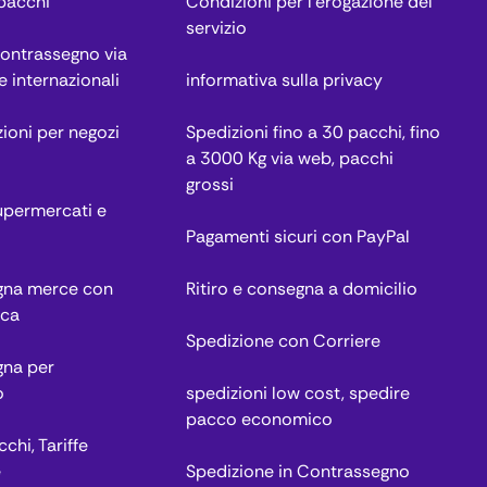
 pacchi
Condizioni per l’erogazione del
servizio
contrassegno via
e internazionali
informativa sulla privacy
zioni per negozi
Spedizioni fino a 30 pacchi, fino
a 3000 Kg via web, pacchi
grossi
permercati e
Pagamenti sicuri con PayPal
egna merce con
Ritiro e consegna a domicilio
ica
Spedizione con Corriere
gna per
o
spedizioni low cost, spedire
pacco economico
chi, Tariffe
e
Spedizione in Contrassegno