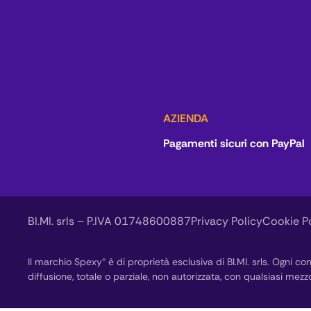
AZIENDA
Pagamenti sicuri con PayPal
BI.MI. srls – P.IVA 01748600887
Privacy Policy
Cookie P
Il marchio Spexy® è di proprietà esclusiva di BI.MI. srls. Ogni con
diffusione, totale o parziale, non autorizzata, con qualsiasi mezzo