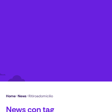
Home
>
News
>
Ritiroadomicilio
News con tag