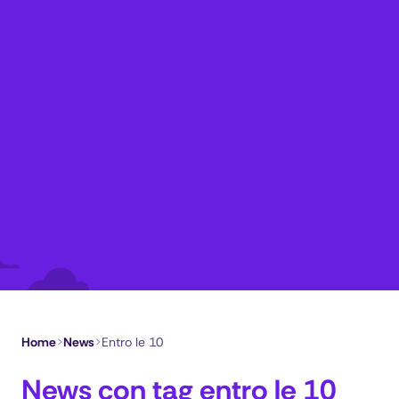
Home
>
News
>
Entro le 10
News con tag entro le 10