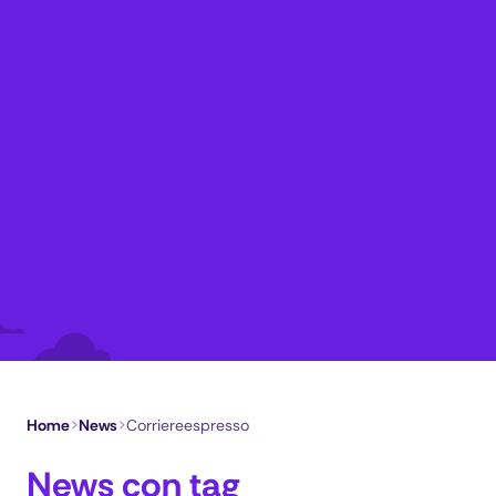
Home
>
News
>
Corriereespresso
News con tag