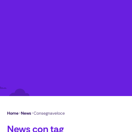
Home
>
News
>
Consegnaveloce
News con tag